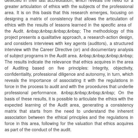
detected in their last accreditation, which reveals the need for a
greater articulation of ethics with the subjects of the professional
area. It is on this basis that this research emerges, focusing on
designing a matrix of consistency that allows the articulation of
ethics with the results of lessons learned in the specific area of ​​
the Audit. &nbsp;&nbsp;&nbsp;&nbsp; The methodology of this
project presents a qualitative approach, a research-action design,
and considers interviews with key agents (auditors), a structured
interview with the Career Directive (or) and documentary analysis
of subject programs in the Audit area. &nbsp;&nbsp;&nbsp;&nbsp;
The results indicate the relevance that ethics acquires in the area
of ​​Auditing based on five principles: Integrity, objectivity,
confidentiality, professional diligence and autonomy, in turn, which
reveals the importance of associating it with the regulations in
force in the process to audit and with the procedures that underlie
professional performance. &nbsp;&nbsp;&nbsp;&nbsp; On the
basis of these results, it is possible to articulate the ethics with the
expected learning of the Audit area, generating a consistency
matrix that starts from the need to understand the inherent
association between the ethical principles and the regulations in
force in this area, following for the valuation that ethics acquires
as part of the conduct of the audit.