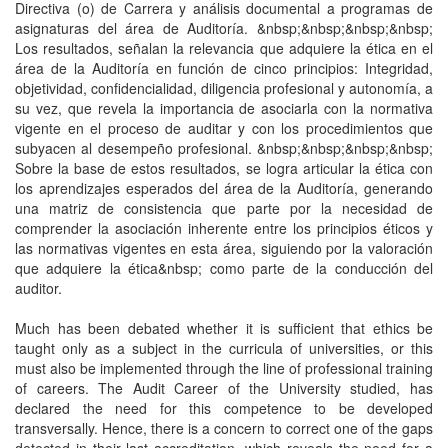
Directiva (o) de Carrera y análisis documental a programas de
asignaturas del área de Auditoría. &nbsp;&nbsp;&nbsp;&nbsp;
Los resultados, señalan la relevancia que adquiere la ética en el
área de la Auditoría en función de cinco principios: Integridad,
objetividad, confidencialidad, diligencia profesional y autonomía, a
su vez, que revela la importancia de asociarla con la normativa
vigente en el proceso de auditar y con los procedimientos que
subyacen al desempeño profesional. &nbsp;&nbsp;&nbsp;&nbsp;
Sobre la base de estos resultados, se logra articular la ética con
los aprendizajes esperados del área de la Auditoría, generando
una matriz de consistencia que parte por la necesidad de
comprender la asociación inherente entre los principios éticos y
las normativas vigentes en esta área, siguiendo por la valoración
que adquiere la ética&nbsp; como parte de la conducción del
auditor.
Much has been debated whether it is sufficient that ethics be
taught only as a subject in the curricula of universities, or this
must also be implemented through the line of professional training
of careers. The Audit Career of the University studied, has
declared the need for this competence to be developed
transversally. Hence, there is a concern to correct one of the gaps