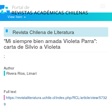
Toggl
navig
View Item
Revista Chilena de Literatura
"Mi siempre bien amada Violeta Parra":
carta de Silvio a Violeta
;
Author
Rivera Ríos, Limarí
Full text
https://revistaliteratura.uchile.cl/index.php/RCL/article/view/5732
9