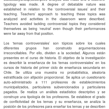
typology was made. A degree of debatable nature was
established in relation to the ‘controversial issues’ and their
teaching. Teachers’ approach to teaching these topics was
analyzed and activities in the classroom were described.
Teachers avoided tackling controversial topics they considered
themselves as being ‘neutral’ even though their performances
were far away from that position.
Los ‘temas controversiales’ son tópicos sobre los cuales
diferentes grupos han construido argumentaciones
irreconciliables. Por ello, dividen a la sociedad. Algunos están
presentes en el curso de historia. El objetivo de la investigación
es describir la enseñanza de los ‘temas controversiales’ en los
cursos de historia del primer ciclo de enseñanza secundaria en
Chile. Se utiliza una muestra no probabilística, aleatoria
estratificada con afijación proporcional. Se aplica un cuestionario
auto-administrado a 111 profesores de establecimientos
municipalizados, particulares subvencionados y particulares
pagados. Se realiza un análisis estadístico descriptivo y se
construye una tipología de los profesores. Se establece el grado
de conflictividad de los temas y su enseñanza, se analiza la
posición de los profesores para enseñar los temas y se describen