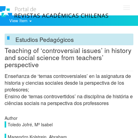
Toggl
navig
View Item
Estudios Pedagógicos
Teaching of ‘controversial issues’ in history
and social science from teachers’
perspective
Enseñanza de ‘temas controversiales’ en la asignatura de
historia y ciencias sociales desde la perspectiva de los
profesores;
Ensino de ‘temas controvertidos’ na disciplina de história e
ciências sociais na perspectiva dos professores
Author
Toledo Jofré, Mª Isabel
Magendzo Kolstrein, Abraham