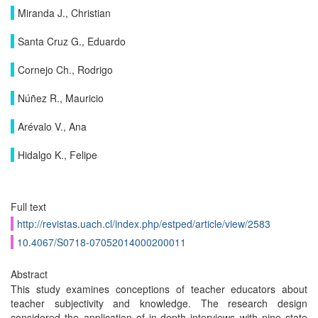
Miranda J., Christian
Santa Cruz G., Eduardo
Cornejo Ch., Rodrigo
Núñez R., Mauricio
Arévalo V., Ana
Hidalgo K., Felipe
Full text
http://revistas.uach.cl/index.php/estped/article/view/2583
10.4067/S0718-07052014000200011
Abstract
This study examines conceptions of teacher educators about
teacher subjectivity and knowledge. The research design
considered the application of in-depth interviews with nine state