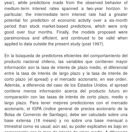
year), while predictions made from the observed behavior of
medium-term interest rates spanned a two-year horizon. In
particular, the intermediate term interest rate had a greater
potential for prediction of economic activity over a six-month
period than stock market-based predictions, which were only
good over four months. Finally, the models proposed were
parsimonious and efficient, and continued to be valid when
applied to data outside the present study (post 1997).
En la búsqueda de predictores eficientes del comportamiento del
producto nacional chileno, las variables que contienen mayor
información son la tasa de interés de plazo medio, el diferencial
entre la tasa de interés de largo plazo y la tasa de interés de
corto plazo (el spread) y el mercado accionario, en ese orden.
Además, a diferencia del caso de los Estados Unidos, el spread
contiene menos información acerca del producto futuro en
comparación con las tasas de interés de corto plazo, medio o
largo plazo. Para tener mejores predicciones con el mercado
accionario, el IGPA (índice general de precios accionario de la
Bolsa de Comercio de Santiago), debe ser calculado sobre una
base extensa (18 meses) y no sobre una base mensual o
trimestral como es usual; aún así, su poder explicativo es bajo en