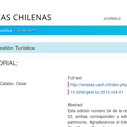
JOURNALS
urística
View Item
stión Turística
ORIAL;
Full text
Catalán, César
http://revistas.uach.cl/index.ph
10.4206/gest.tur.2015.n24-01
Abstract
Esta edición número 24 de la rev
23, ambas corresponden a edic
patrimonio. Agradecemos el inte