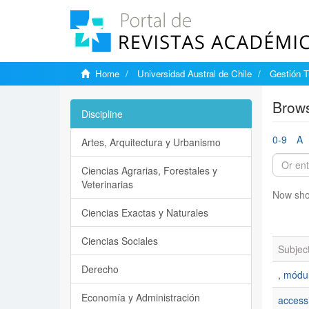
Home
Universidad Austral de Chile
Gestión T
Brows
Discipline
0-9
A
Artes, Arquitectura y Urbanismo
Ciencias Agrarias, Forestales y
Veterinarias
Now sho
Ciencias Exactas y Naturales
Ciencias Sociales
Subjec
Derecho
, módul
Economía y Administración
access