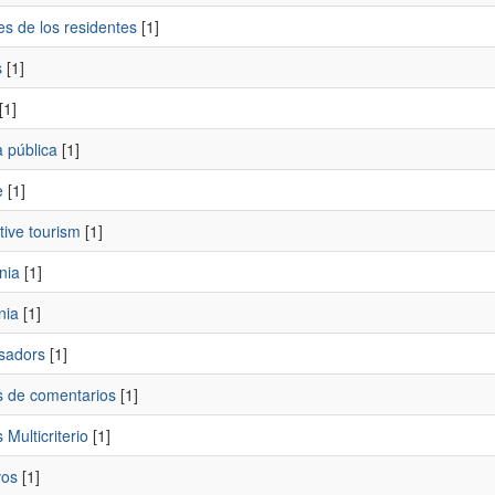
es de los residentes
[1]
s
[1]
[1]
 pública
[1]
e
[1]
tive tourism
[1]
nia
[1]
nia
[1]
sadors
[1]
is de comentarios
[1]
 Multicriterio
[1]
vos
[1]