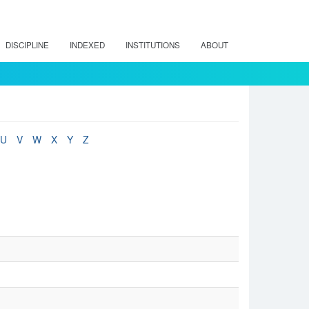
DISCIPLINE
INDEXED
INSTITUTIONS
ABOUT
U
V
W
X
Y
Z