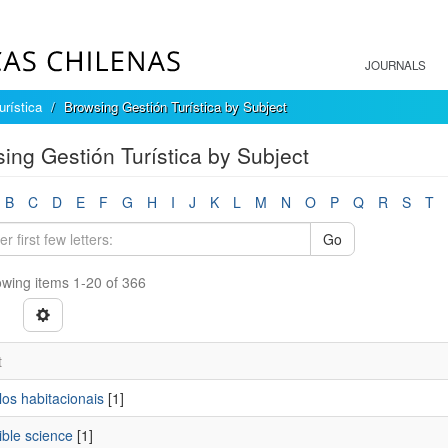
JOURNALS
urística
Browsing Gestión Turística by Subject
ing Gestión Turística by Subject
B
C
D
E
F
G
H
I
J
K
L
M
N
O
P
Q
R
S
T
Go
wing items 1-20 of 366
t
os habitacionais
[1]
ible science
[1]