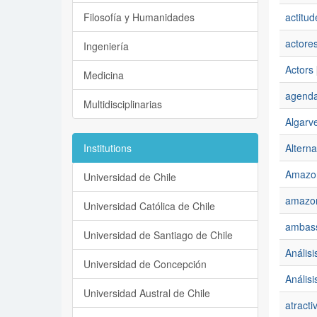
Filosofía y Humanidades
actitud
actore
Ingeniería
Actors
Medicina
agenda
Multidisciplinarias
Algarv
Institutions
Alterna
Amazo
Universidad de Chile
amazo
Universidad Católica de Chile
ambas
Universidad de Santiago de Chile
Anális
Universidad de Concepción
Análisis
Universidad Austral de Chile
atracti