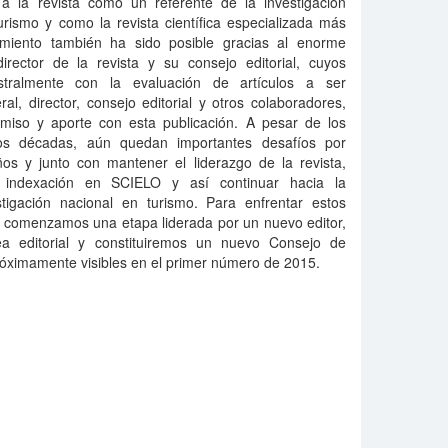
 a la revista como un referente de la investigación
urismo y como la revista científica especializada más
amiento también ha sido posible gracias al enorme
irector de la revista y su consejo editorial, cuyos
stralmente con la evaluación de artículos a ser
al, director, consejo editorial y otros colaboradores,
iso y aporte con esta publicación. A pesar de los
s décadas, aún quedan importantes desafíos por
ños y junto con mantener el liderazgo de la revista,
indexación en SCIELO y así continuar hacia la
estigación nacional en turismo. Para enfrentar estos
y comenzamos una etapa liderada por un nuevo editor,
ea editorial y constituiremos un nuevo Consejo de
róximamente visibles en el primer número de 2015.