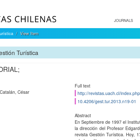
JOURNALS
urística
View Item
stión Turística
ORIAL;
Full text
Catalán, César
http://revistas.uach.cl/index.ph
10.4206/gest.tur.2013.n19-01
Abstract
En Septiembre de 1997 el Institu
la dirección del Profesor Edga
revista Gestión Turística. Hoy, 