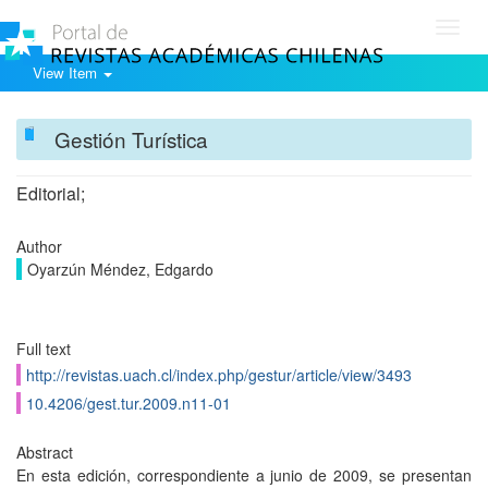
Toggl
navig
View Item
Gestión Turística
Editorial;
Author
Oyarzún Méndez, Edgardo
Full text
http://revistas.uach.cl/index.php/gestur/article/view/3493
10.4206/gest.tur.2009.n11-01
Abstract
En esta edición, correspondiente a junio de 2009, se presentan