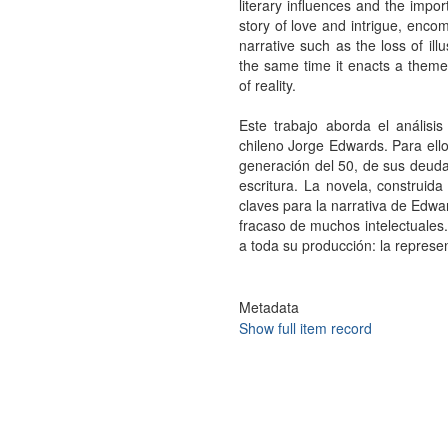
literary influences and the impor
story of love and intrigue, enc
narrative such as the loss of ill
the same time it enacts a theme w
of reality.
Este trabajo aborda el análisi
chileno Jorge Edwards. Para ello
generación del 50, de sus deudas
escritura. La novela, construid
claves para la narrativa de Edwar
fracaso de muchos intelectuale
a toda su producción: la represen
Metadata
Show full item record