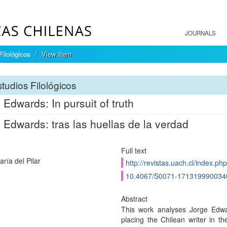
JOURNALS
Filológicos
View Item
tudios Filológicos
 Edwards: In pursuit of truth
 Edwards: tras las huellas de la verdad
Full text
aría del Pilar
http://revistas.uach.cl/index.php
10.4067/S0071-171319990034
Abstract
This work analyses Jorge Edwar
placing the Chilean writer in th