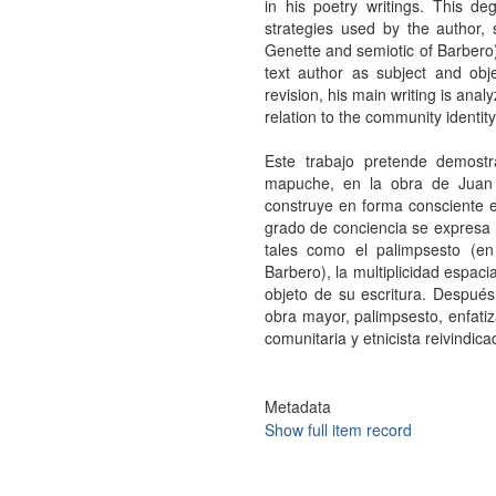
in his poetry writings. This d
strategies used by the author, 
Genette and semiotic of Barbero),
text author as subject and objec
revision, his main writing is ana
relation to the community ident
Este trabajo pretende demostr
mapuche, en la obra de Juan Pa
construye en forma consciente e
grado de conciencia se expresa m
tales como el palimpsesto (en
Barbero), la multiplicidad espaci
objeto de su escritura. Después 
obra mayor, palimpsesto, enfatiz
comunitaria y etnicista reivindi
Metadata
Show full item record