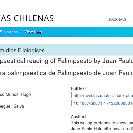
JOURNALS
Filológicos
View Item
tudios Filológicos
psestical reading of Palimpsesto by Juan Paulo
ra palimpséstica de Palimpsesto de Juan Paulo
Full text
sco Muñoz, Hugo
http://revistas.uach.cl/index.php
10.4067/S0071-171320060001
eguel, Selva
Abstract
This writing pretends to show tha
Juan Pablo Huirimilla have an div