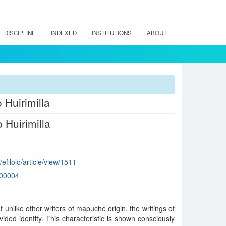
DISCIPLINE
INDEXED
INSTITUTIONS
ABOUT
 Huirimilla
 Huirimilla
/efilolo/article/view/1511
00004
t unlike other writers of mapuche origin, the writings of
ided identity. This characteristic is shown consciously