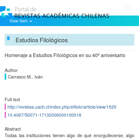
Toggl
navig
View Item
Estudios Filológicos
Homenaje a Estudios Filológicos en su 40º aniversario
Author
Carrasco M., Iván
Full text
http://revistas.uach.cl/index.php/efilolo/article/view/1525
10.4067/S0071-17132006000100018
Abstract
Todas las instituciones tienen algo de qué enorgullecerse, algo