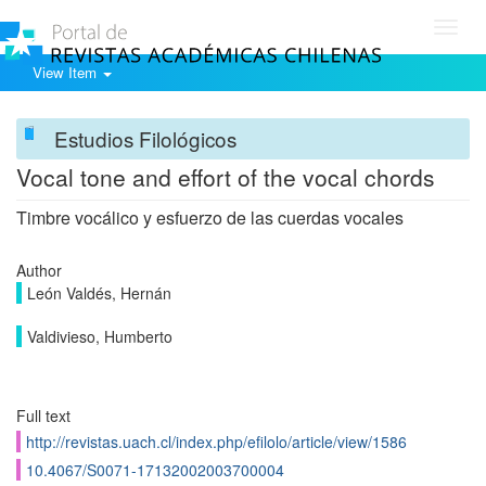
Toggl
navig
View Item
Estudios Filológicos
Vocal tone and effort of the vocal chords
Timbre vocálico y esfuerzo de las cuerdas vocales
Author
León Valdés, Hernán
Valdivieso, Humberto
Full text
http://revistas.uach.cl/index.php/efilolo/article/view/1586
10.4067/S0071-17132002003700004