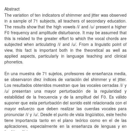
Abstract
The variation of ten indicators of shimmer and jitter was observed
in a sample of 71 subjects, all teachers of secondary education.
The results show that the high vowels /i/ and /u/ present a higher
F0 frequency and amplitude disturbance. It may be assumed that
this is related to the greater effort to which the vocal chords are
subjected when articulating /i/ and /u/. From a linguistic point of
view, this fact is important both in the theoretical as well as
applied aspects, particularly in language teaching and clinical
phonetics.
En una muestra de 71 sujetos, profesores de enseñanza media,
se observaron diez índices de variación del shimmer y el jitter.
Los resultados obtenidos muestran que las vocales cerradas /i/ y
/u/ presentan una mayor perturbación de la regularidad y
estabilidad de la frecuencia y de la amplitud del F0. Es válido
suponer que esta perturbación del sonido esté relacionada con el
mayor esfuerzo que deben realizar las cuerdas vocales para
pronunciar /i/ y /u/. Desde el punto de vista lingüístico, este hecho
tiene importancia tanto en el plano teórico como en el de las
aplicaciones, especialmente en la enseñanza de lenguas y en