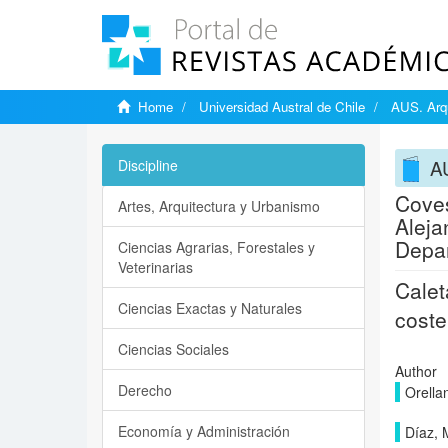
Home
Universidad Austral de Chile
AUS. Arqu
AU
Discipline
Coves
Artes, Arquitectura y Urbanismo
Aleja
Depar
Ciencias Agrarias, Forestales y
Veterinarias
Calet
Ciencias Exactas y Naturales
coste
Ciencias Sociales
Author
Derecho
Orella
Economía y Administración
Díaz, 