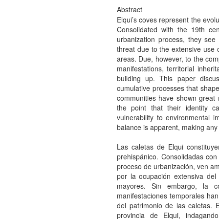
Abstract
Elqui’s coves represent the evolu
Consolidated with the 19th cen
urbanization process, they see 
threat due to the extensive use 
areas. Due, however, to the comp
manifestations, territorial inhe
building up. This paper discu
cumulative processes that shape 
communities have shown great re
the point that their identity 
vulnerability to environmental im
balance is apparent, making any 
Las caletas de Elqui constituy
prehispánico. Consolidadas con 
proceso de urbanización, ven am
por la ocupación extensiva del
mayores. Sin embargo, la co
manifestaciones temporales han 
del patrimonio de las caletas. E
provincia de Elqui, indagand