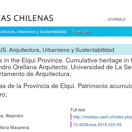
JOURNALS
itectura, Urbanismo y Sustentabilidad
View Item
S. Arquitectura, Urbanismo y Sustentabilidad
 in the Elqui Province. Cumulative heritage in 
ndro Orellana Arquitecto, Universidad de La Se
tamento de Arquitectura,
as de la Provincia de Elqui. Patrimonio acumula
ro;
Full text
na, Alejandro
http://revistas.uach.cl/index.ph
10.4206/aus.2018.n23-09
María Macarena