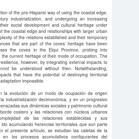
tion of the pre-Hispanic way of using the coastal edge.
tury industrialization, and undergoing an increasing
their social development and cultural heritage under
of the coastal edge and relationships with larger urban
lexity of the relations established and their temporary
ritances that are part of the coves’ heritage have been
sses the coves in the Elqui Province, probing into
the current heritage of their mode of occupation. The
silience, however, by integrating external impacts to
cannot be understood without then. Notwithstanding,
pacts that have the potential of destroying territorial
adaptation impossible.
en la evolución de un modo de ocupación de origen
la industrialización decimonónica, y en un progresivo
enazadas sus dinámicas sociales y patrimonio cultural
 borde costero y las relaciones con núcleos urbanos
mplejidad de las relaciones establecidas y sus
ido acumulando herencias territoriales que son parte
n el presente artículo, se estudian las caletas de la
o en los procesos acumulativos configurantes del