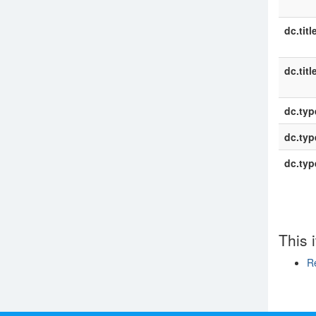
dc.titl
dc.titl
dc.typ
dc.typ
dc.typ
This 
R
Show si