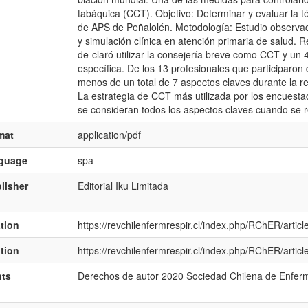
tabáquica (CCT). Objetivo: Determinar y evaluar la
de APS de Peñalolén. Metodología: Estudio observac
y simulación clínica en atención primaria de salud. R
de-claró utilizar la consejería breve como CCT y un 4
específica. De los 13 profesionales que participaron d
menos de un total de 7 aspectos claves durante la re
La estrategia de CCT más utilizada por los encuesta
se consideran todos los aspectos claves cuando se r
mat
application/pdf
nguage
spa
lisher
Editorial Iku Limitada
ation
https://revchilenfermrespir.cl/index.php/RChER/artic
ation
https://revchilenfermrespir.cl/index.php/RChER/artic
hts
Derechos de autor 2020 Sociedad Chilena de Enfer