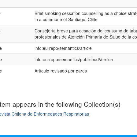
e
Brief smoking cessation counselling as a choice stra
in a commune of Santiago, Chile
e
Consejería breve para cesación del consumo de taba
profesionales de Atención Primaria de Salud de la 
e
info:eu-repo/semantics/article
e
info:eu-repo/semantics/publishedVersion
e
Artículo revisado por pares
item appears in the following Collection(s)
evista Chilena de Enfermedades Respiratorias
mple item record