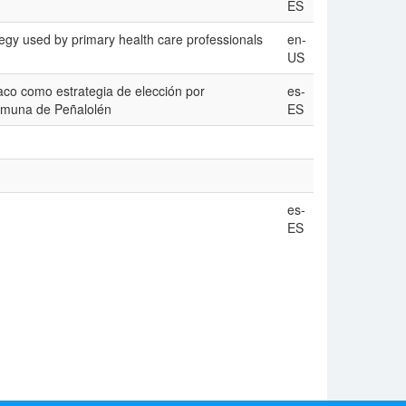
ES
tegy used by primary health care professionals
en-
US
co como estrategia de elección por
es-
comuna de Peñalolén
ES
es-
ES