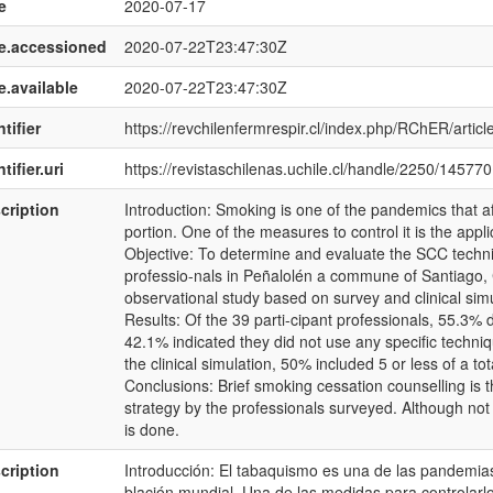
e
2020-07-17
e.accessioned
2020-07-22T23:47:30Z
e.available
2020-07-22T23:47:30Z
tifier
https://revchilenfermrespir.cl/index.php/RChER/articl
tifier.uri
https://revistaschilenas.uchile.cl/handle/2250/145770
cription
Introduction: Smoking is one of the pandemics that aff
portion. One of the measures to control it is the app
Objective: To determine and evaluate the SCC techn
professio-nals in Peñalolén a commune of Santiago, 
observational study based on survey and clinical simu
Results: Of the 39 parti-cipant professionals, 55.3%
42.1% indicated they did not use any specific techniq
the clinical simulation, 50% included 5 or less of a to
Conclusions: Brief smoking cessation counselling is 
strategy by the professionals surveyed. Although not
is done.
cription
Introducción: El tabaquismo es una de las pandemias
blación mundial. Una de las medidas para controlarlo