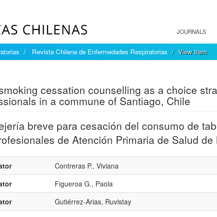
JOURNALS
atorias
Revista Chilena de Enfermedades Respiratorias
View Item
mple item record
 smoking cessation counselling as a choice str
ssionals in a commune of Santiago, Chile
jería breve para cesación del consumo de tab
rofesionales de Atención Primaria de Salud de
ator
Contreras P., Viviana
ator
Figueroa G., Paola
ator
Gutiérrez-Arias, Ruvistay