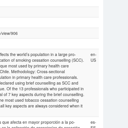
e/view/906
ects the world’s population in a large pro-
en-
lication of smoking cessation counselling (SCC).
US
ique most used by primary health care
Chile. Methodology: Cross-sectional
lation in primary health care professionals.
 declared using brief counselling as SCC and
ue. Of the 13 professionals who participated in
tal of 7 key aspects during the brief counselling.
the most used tobacco cessation counselling
 all key aspects are always considered when it
 que afecta en mayor proporción a la po-
es-
 es la aplicación de consejerías de cesación
ES