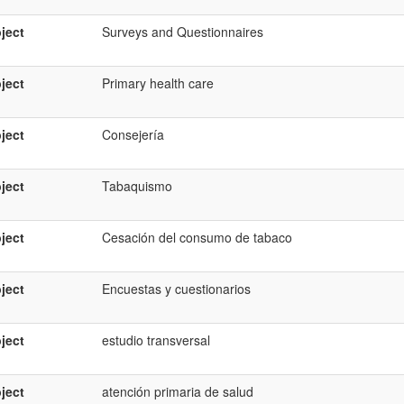
ject
Surveys and Questionnaires
ject
Primary health care
ject
Consejería
ject
Tabaquismo
ject
Cesación del consumo de tabaco
ject
Encuestas y cuestionarios
ject
estudio transversal
ject
atención primaria de salud