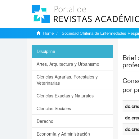
Home
Sociedad Chilena de Enfermedades Respir
Show si
Discipline
Brief
profe
Artes, Arquitectura y Urbanismo
Ciencias Agrarias, Forestales y
Conse
Veterinarias
por p
Ciencias Exactas y Naturales
dc.cre
Ciencias Sociales
dc.cre
Derecho
dc.cre
Economía y Administración