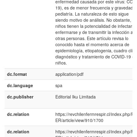
enfermedad causada por este virus: COV
19), es de menor frecuencia y gravedad 
pediatría. La naturaleza de esto sigue
siendo motivo de análisis. No obstante, lo
niños tienen la potencialidad de infectarse
enfermarse y de transmitir la infección a
otras personas. Este artículo revisa lo
conocido hasta el momento acerca de
epidemiología, etiopatogenia, cuadro clíni
diagnóstico y tratamiento de COVID-19 en
niños.
dc.format
application/pdf
dc.language
spa
dc.publisher
Editorial Iku Limitada
dc.relation
https://revchilenfermrespir.cl/index.php/R
ER/article/view/910/1700
dc.relation
https://revchilenfermrespir.cl/index.php/R