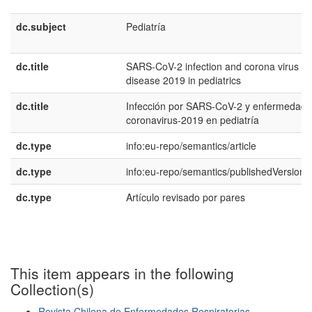
dc.subject
Pediatría
dc.title
SARS-CoV-2 infection and corona virus
disease 2019 in pediatrics
dc.title
Infección por SARS-CoV-2 y enfermedad 
coronavirus-2019 en pediatría
dc.type
info:eu-repo/semantics/article
dc.type
info:eu-repo/semantics/publishedVersion
dc.type
Artículo revisado por pares
This item appears in the following
Collection(s)
Revista Chilena de Enfermedades Respiratorias