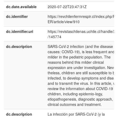
dc.date.available
2020-07-22T23:47:31Z
dc.identifier
https://revchilenfermrespir.cl/index.php/R
ER/article/view/910
dc.identifier.uri
https://revistaschilenas.uchile.cl/handle/2
/145774
dc.description
SARS-CoV-2 infection (and the disease it
causes: COVID-19), is less frequent and
milder in the pediatric population. The
reasons behind this milder clinical
expression are under investigation. Never
theless, children are still susceptible to be
infected, to develop symptoms and diseas
and to transmit the virus. In this article, we
review the information about COVID-19 in
children, including epidemio-logy,
etiopathogenesis, diagnostic approach,
clinical outcomes and treatment.
dc.description
La infección por SARS-CoV-2 (y la