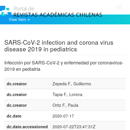
Toggl
navig
View Item
Show simple item record
SARS-CoV-2 infection and corona virus
disease 2019 in pediatrics
Infección por SARS-CoV-2 y enfermedad por coronavirus-
2019 en pediatría
dc.creator
Zepeda F., Guillermo
dc.creator
Tapia F., Lorena
dc.creator
Ortiz F., Paula
dc.date
2020-07-17
dc.date.accessioned
2020-07-22T23:47:31Z