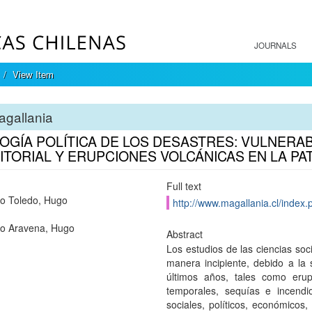
JOURNALS
View Item
agallania
OGÍA POLÍTICA DE LOS DESASTRES: VULNERAB
ITORIAL Y ERUPCIONES VOLCÁNICAS EN LA PA
Full text
o Toledo, Hugo
http://www.magallania.cl/index.
o Aravena, Hugo
Abstract
Los estudios de las ciencias so
manera incipiente, debido a la
últimos años, tales como erup
temporales, sequías e incendi
sociales, políticos, económicos,