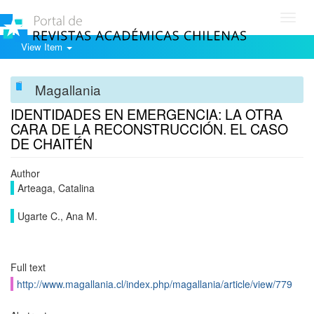
Toggl
navig
View Item
Magallania
IDENTIDADES EN EMERGENCIA: LA OTRA
CARA DE LA RECONSTRUCCIÓN. EL CASO
DE CHAITÉN
Author
Arteaga, Catalina
Ugarte C., Ana M.
Full text
http://www.magallania.cl/index.php/magallania/article/view/779