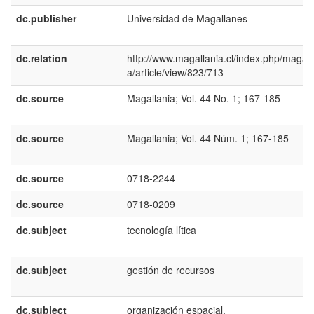
dc.publisher
Universidad de Magallanes
dc.relation
http://www.magallania.cl/index.php/magall
a/article/view/823/713
dc.source
Magallania; Vol. 44 No. 1; 167-185
dc.source
Magallania; Vol. 44 Núm. 1; 167-185
dc.source
0718-2244
dc.source
0718-0209
dc.subject
tecnología lítica
dc.subject
gestión de recursos
dc.subject
organización espacial.