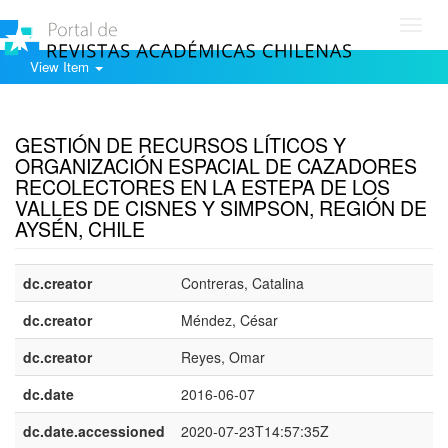
Toggl
navig
View Item
Show simple item record
GESTIÓN DE RECURSOS LÍTICOS Y
ORGANIZACIÓN ESPACIAL DE CAZADORES
RECOLECTORES EN LA ESTEPA DE LOS
VALLES DE CISNES Y SIMPSON, REGIÓN DE
AYSÉN, CHILE
dc.creator
Contreras, Catalina
dc.creator
Méndez, César
dc.creator
Reyes, Omar
dc.date
2016-06-07
dc.date.accessioned
2020-07-23T14:57:35Z