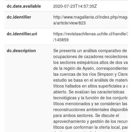
dc.date.available
2020-07-23T14:57:35Z
dc.identifier
http://www.magallania.cl/index.php/magall
a/article/view/823
dc.identifier.uri
https://revistaschilenas.uchile.cl/handle/2
/145859
dc.description
Se presenta un análisis comparativo de la
ocupaciones de cazadores recolectores e
los sectores estepáricos altos de dos vall
de la región de Aysén, correspondientes 
las cuencas de los ríos Simpson y Cisnes.
estudio se basa en el análisis de material
líticos hallados en sitios superficiales a cie
abierto. Se evalúan las características
tecnológicas y la función de los conjuntos
líticos mencionados y se consideran las
reconstrucciones ambientales disponibles
para ambos sectores. Se discute el
aprovechamiento y gestión de los recurso
líticos que conforman la oferta local, para