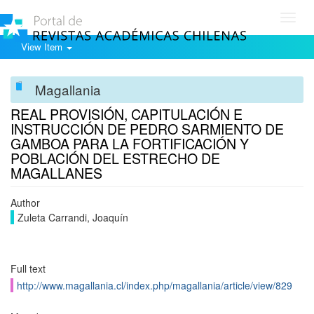
Toggl
navig
View Item
Magallania
REAL PROVISIÓN, CAPITULACIÓN E
INSTRUCCIÓN DE PEDRO SARMIENTO DE
GAMBOA PARA LA FORTIFICACIÓN Y
POBLACIÓN DEL ESTRECHO DE
MAGALLANES
Author
Zuleta Carrandi, Joaquín
Full text
http://www.magallania.cl/index.php/magallania/article/view/829