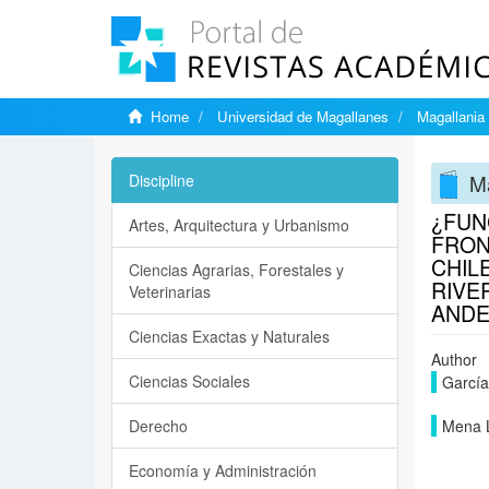
Home
Universidad de Magallanes
Magallania
M
Discipline
¿FUN
Artes, Arquitectura y Urbanismo
FRON
CHIL
Ciencias Agrarias, Forestales y
RIVE
Veterinarias
ANDES
Ciencias Exactas y Naturales
Author
Ciencias Sociales
García 
Derecho
Mena L
Economía y Administración