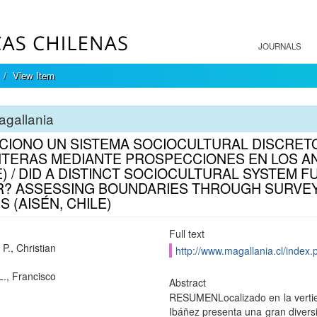
JOURNALS
View Item
agallania
CIONO UN SISTEMA SOCIOCULTURAL DISCRETO
TERAS MEDIANTE PROSPECCIONES EN LOS AN
E) / DID A DISTINCT SOCIOCULTURAL SYSTEM F
R? ASSESSING BOUNDARIES THROUGH SURVEY
 (AISÉN, CHILE)
Full text
P., Christian
http://www.magallania.cl/index.
., Francisco
Abstract
RESUMENLocalizado en la vertient
Ibáñez presenta una gran divers