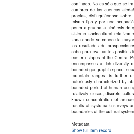
confinado. No es sólo que se trat
cumbres de las cuencas aledaña
propias, distinguiéndose sobre
mismo tipo y por una ocupación
poner a prueba la hipótesis de 
sistema sociocultural relativa
zona donde se conoce la mayor 
los resultados de prospeccione
cabo para evaluar los posibles 
eastern slopes of the Central P
encompasses a rich diversity of
bounded geographic space -separ
mountain ranges- is further e
notoriously characterized by a
bounded period of human occupat
relatively closed, discrete cult
known concentration of archae
results of systematic surveys a
boundaries of the cultural syste
Metadata
Show full item record