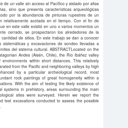
e de un valle sin acceso al Pacífico y aislado por altas
s, sino que presenta características arqueológicas
 todo por la abundancia de pinturas rupestres de un
 relativamente acotada en el tiempo. Con el fin de
que en este valle existió en uno o varios momentos un
mente cerrado, se prospectaron los alrededores de la
cantidad de sitios. En este trabajo se dan a conocer
s sistemáticas y excavaciones de sondeo llevadas a
límites del sistema cultural. ABSTRACTLocated on the
atagonian Andes (Aisén, Chile), the Río Ibáñez valley
 environments within short distances. This relatively
ated from the Pacific and neighboring valleys by high
nhanced by a particular archeological record, most
bundant rock paintings of great homogeneity within a
ions. With the aim of testing the likely existence of
ural systems in prehistory, areas surrounding the main
ological sites were surveyed. Herein we report the
nd test excavations conducted to assess the possible
m.