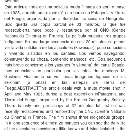
Abstract
Este artículo trata de una película muda filmada en abril y mayo
de 1925, durante una expedición en barco en Patagonia y Tierra
del Fuego, organizada por la Sociedad francesa de Geografía.
Solo queda una copia parcial de 33 minutos, la que fue
redescubierta hace poco y restaurada por el CNC (Centre
Nationaldu Cinema) en Francia. La película muestra tres grupos
indígenas. En una larga secuencia de casi 20 minutos se puede
ver la vida cotidiana de los alacalufes (kawésqar), poco conocidos
y viviendo aislados en los canales. Los vemos navegando,
construyendo su choza, comiendo mariscos, etc. Otra secuencia
más breve concierne a los yaganes (o yámana) del canal Beagle,
más conocidos en particular por las fotos del etnólogo M.
Gusinde. Finalmente se ven unas imágenes fugaces de los
selk’nam (u onas) en las estepas de Tierra del
Fuego.ABSTRACTThis article deals with a mute movie shot in
April and May 1925, during a boat expedition inPatagonia and
Tierra del Fuego, organized by the French Geography Society.
There is only one partialcopy of 37 minutes left, which was
recently rediscovered and restored by the CNC (Centre National
du Cinema) in France. The film shows three indigenous groups.
In a long sequence of almost 20 minutes you can see the daily life
of the alacalufes (kawésqar), little known and living isolated in the