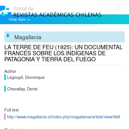
Toggl
navig
View Item
Magallania
LA TERRE DE FEU (1925): UN DOCUMENTAL
FRANCÉS SOBRE LOS INDÍGENAS DE
PATAGONIA Y TIERRA DEL FUEGO
Author
Legoupil, Dominique
Chevallay, Denis
Full text
http://www.magallania.cl/index.php/magallania/article/view/968