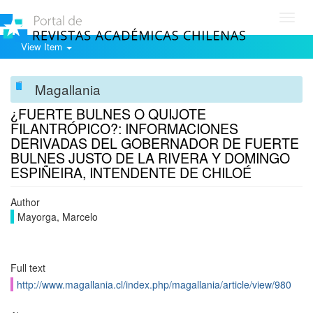
Toggl
navig
View Item
Magallania
¿FUERTE BULNES O QUIJOTE
FILANTRÓPICO?: INFORMACIONES
DERIVADAS DEL GOBERNADOR DE FUERTE
BULNES JUSTO DE LA RIVERA Y DOMINGO
ESPIÑEIRA, INTENDENTE DE CHILOÉ
Author
Mayorga, Marcelo
Full text
http://www.magallania.cl/index.php/magallania/article/view/980