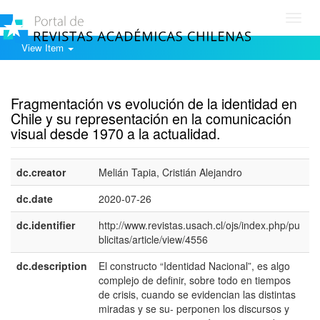
Toggl
navig
View Item
Show simple item record
Fragmentación vs evolución de la identidad en
Chile y su representación en la comunicación
visual desde 1970 a la actualidad.
dc.creator
Melián Tapia, Cristián Alejandro
dc.date
2020-07-26
dc.identifier
http://www.revistas.usach.cl/ojs/index.php/pu
blicitas/article/view/4556
dc.description
El constructo “Identidad Nacional”, es algo
e
complejo de definir, sobre todo en tiempos
E
de crisis, cuando se evidencian las distintas
miradas y se su- perponen los discursos y