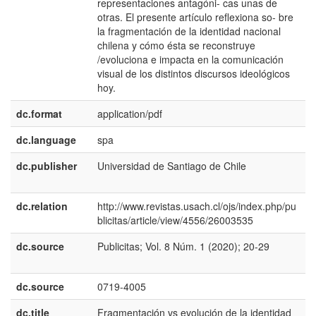
representaciones antagóni- cas unas de
otras. El presente artículo reflexiona so- bre
la fragmentación de la identidad nacional
chilena y cómo ésta se reconstruye
/evoluciona e impacta en la comunicación
visual de los distintos discursos ideológicos
hoy.
dc.format
application/pdf
dc.language
spa
dc.publisher
Universidad de Santiago de Chile
e
E
dc.relation
http://www.revistas.usach.cl/ojs/index.php/pu
blicitas/article/view/4556/26003535
dc.source
Publicitas; Vol. 8 Núm. 1 (2020); 20-29
e
E
dc.source
0719-4005
dc.title
Fragmentación vs evolución de la identidad
e