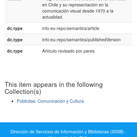
en Chile y su representación en la
E
comunicación visual desde 1970 a la
actualidad.
dc.type
info:eu-repo/semantics/article
dc.type
info:eu-repo/semantics/publishedVersion
dc.type
Artículo revisado por pares
e
E
This item appears in the following
Collection(s)
Publicitas: Comunicación y Cultura
Show simple item record
Dirección de Servicios de Información y Bibliotecas (SISIB) -