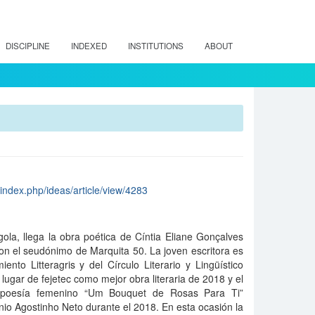
DISCIPLINE
INDEXED
INSTITUTIONS
ABOUT
/index.php/ideas/article/view/4283
la, llega la obra poética de Cíntia Eliane Gonçalves
on el seudónimo de Marquita 50. La joven escritora es
nto Litteragris y del Círculo Literario y Lingüístico
r lugar de fejetec como mejor obra literaria de 2018 y el
 poesía femenino “Um Bouquet de Rosas Para Ti”
io Agostinho Neto durante el 2018. En esta ocasión la