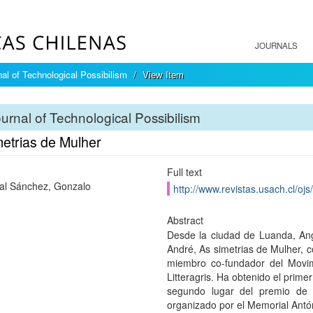
JOURNALS
nal of Technological Possibilism
View Item
urnal of Technological Possibilism
metrias de Mulher
Full text
l Sánchez, Gonzalo
http://www.revistas.usach.cl/ojs
Abstract
Desde la ciudad de Luanda, Ango
André, As simetrias de Mulher, c
miembro co-fundador del Movimie
Litteragris. Ha obtenido el prime
segundo lugar del premio de
organizado por el Memorial Antón