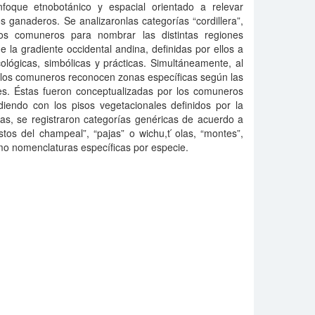
nfoque etnobotánico y espacial orientado a relevar
os ganaderos. Se analizaronlas categorías “cordillera”,
los comuneros para nombrar las distintas regiones
e la gradiente occidental andina, definidas por ellos a
ecológicas, simbólicas y prácticas. Simultáneamente, al
s los comuneros reconocen zonas específicas según las
tes. Éstas fueron conceptualizadas por los comuneros
diendo con los pisos vegetacionales definidos por la
tas, se registraron categorías genéricas de acuerdo a
tos del champeal”, “pajas” o wichu,t ́olas, “montes”,
como nomenclaturas específicas por especie.