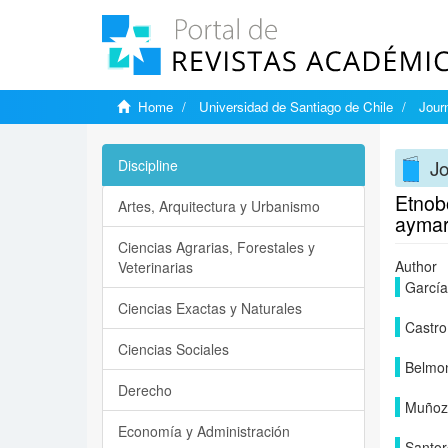
Home
Universidad de Santiago de Chile
Jour
Jo
Discipline
Etnobo
Artes, Arquitectura y Urbanismo
ayma
Ciencias Agrarias, Forestales y
Author
Veterinarias
García
Ciencias Exactas y Naturales
Castro,
Ciencias Sociales
Belmon
Derecho
Muñoz,
Economía y Administración
Santor