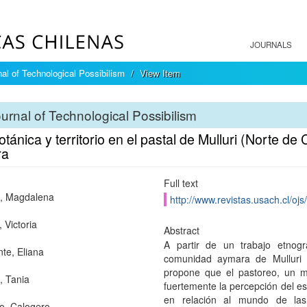
JOURNALS
nal of Technological Possibilism
View Item
urnal of Technological Possibilism
tánica y territorio en el pastal de Mulluri (Norte d
ra
Full text
, Magdalena
http://www.revistas.usach.cl/oj
 Victoria
Abstract
A partir de un trabajo etnogr
te, Eliana
comunidad aymara de Mulluri 
propone que el pastoreo, un mo
 Tania
fuertemente la percepción del es
en relación al mundo de las 
o, Calogero