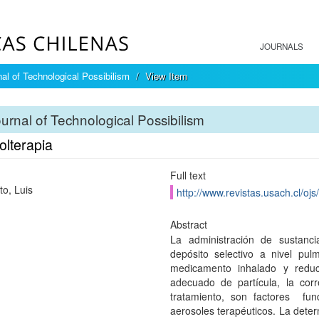
JOURNALS
nal of Technological Possibilism
View Item
urnal of Technological Possibilism
olterapia
Full text
to, Luis
http://www.revistas.usach.cl/ojs
Abstract
La administración de sustanc
depósito selectivo a nivel pul
medicamento inhalado y reduc
adecuado de partícula, la corr
tratamiento, son factores fu
aerosoles terapéuticos. La deter