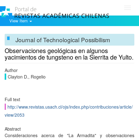
Toggl
navig
View Item
Journal of Technological Possibilism
Observaciones geológicas en algunos
yacimientos de tungsteno en la Sierrita de Yulto.
Author
Clayton D., Rogelio
Full text
http://www.revistas.usach.cl/ojs/index.php/contribuciones/article/
view/2053
Abstract
Consideraciones acerca de "La Armadita" y observaciones