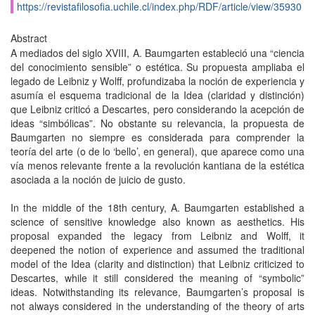
https://revistafilosofia.uchile.cl/index.php/RDF/article/view/35930
Abstract
A mediados del siglo XVIII, A. Baumgarten estableció una “ciencia
del conocimiento sensible” o estética. Su propuesta ampliaba el
legado de Leibniz y Wolff, profundizaba la noción de experiencia y
asumía el esquema tradicional de la Idea (claridad y distinción)
que Leibniz criticó a Descartes, pero considerando la acepción de
ideas “simbólicas”. No obstante su relevancia, la propuesta de
Baumgarten no siempre es considerada para comprender la
teoría del arte (o de lo ‘bello’, en general), que aparece como una
vía menos relevante frente a la revolución kantiana de la estética
asociada a la noción de juicio de gusto.
In the middle of the 18th century, A. Baumgarten established a
science of sensitive knowledge also known as aesthetics. His
proposal expanded the legacy from Leibniz and Wolff, it
deepened the notion of experience and assumed the traditional
model of the Idea (clarity and distinction) that Leibniz criticized to
Descartes, while it still considered the meaning of “symbolic”
ideas. Notwithstanding its relevance, Baumgarten’s proposal is
not always considered in the understanding of the theory of arts