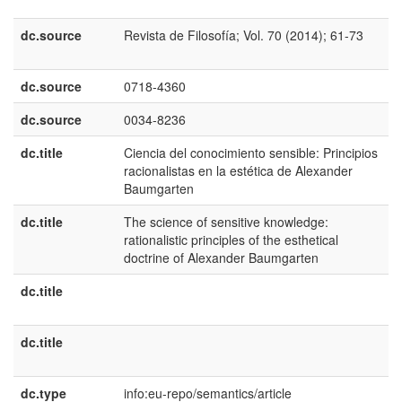
E
dc.source
Revista de Filosofía; Vol. 70 (2014); 61-73
e
U
dc.source
0718-4360
dc.source
0034-8236
dc.title
Ciencia del conocimiento sensible: Principios
e
racionalistas en la estética de Alexander
E
Baumgarten
dc.title
The science of sensitive knowledge:
e
rationalistic principles of the esthetical
U
doctrine of Alexander Baumgarten
dc.title
fr
C
dc.title
p
B
dc.type
info:eu-repo/semantics/article