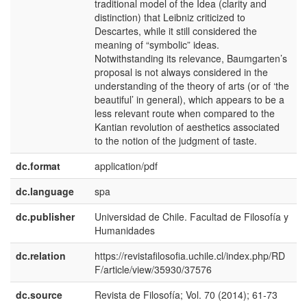
traditional model of the Idea (clarity and
distinction) that Leibniz criticized to
Descartes, while it still considered the
meaning of “symbolic” ideas.
Notwithstanding its relevance, Baumgarten’s
proposal is not always considered in the
understanding of the theory of arts (or of ‘the
beautiful’ in general), which appears to be a
less relevant route when compared to the
Kantian revolution of aesthetics associated
to the notion of the judgment of taste.
dc.format
application/pdf
dc.language
spa
dc.publisher
Universidad de Chile. Facultad de Filosofía y
e
Humanidades
E
dc.relation
https://revistafilosofia.uchile.cl/index.php/RD
F/article/view/35930/37576
dc.source
Revista de Filosofía; Vol. 70 (2014); 61-73
e