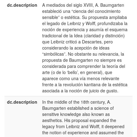
dc.description
A mediados del siglo XVIII, A. Baumgarten
e
estableció una “ciencia del conocimiento
E
sensible” o estética. Su propuesta ampliaba
el legado de Leibniz y Wolff, profundizaba la
noción de experiencia y asumía el esquema
tradicional de la Idea (claridad y distinción)
que Leibniz criticó a Descartes, pero
considerando la acepción de ideas
“simbólicas”. No obstante su relevancia, la
propuesta de Baumgarten no siempre es
considerada para comprender la teoría del
arte (o de lo ‘bello’, en general), que
aparece como una vía menos relevante
frente a la revolución kantiana de la estética
asociada a la noción de juicio de gusto.
dc.description
In the middle of the 18th century, A.
e
Baumgarten established a science of
U
sensitive knowledge also known as
aesthetics. His proposal expanded the
legacy from Leibniz and Wolff, it deepened
the notion of experience and assumed the