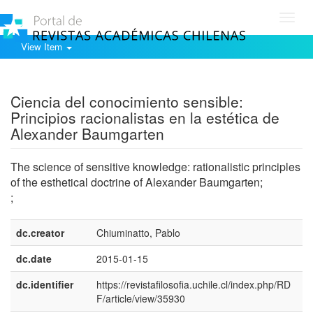
Toggl
navig
View Item
Show simple item record
Ciencia del conocimiento sensible:
Principios racionalistas en la estética de
Alexander Baumgarten
The science of sensitive knowledge: rationalistic principles
of the esthetical doctrine of Alexander Baumgarten;
;
dc.creator
Chiuminatto, Pablo
dc.date
2015-01-15
dc.identifier
https://revistafilosofia.uchile.cl/index.php/RD
F/article/view/35930