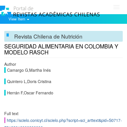
Toggl
navig
View Item
Revista Chilena de Nutrición
SEGURIDAD ALIMENTARIA EN COLOMBIA Y
MODELO RASCH
Author
Camargo G,Martha Inés
Quintero L,Doris Cristina
Herrán F,Oscar Fernando
Full text
https://scielo.conicyt.cl/scielo.php?script=sci_arttext&pid=S0717-