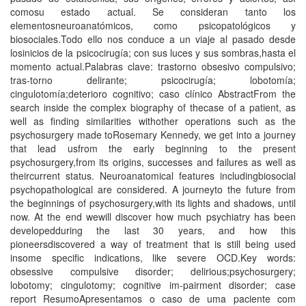
comosu estado actual. Se consideran tanto los
elementosneuroanatómicos, como psicopatológicos y
biosociales.Todo ello nos conduce a un viaje al pasado desde
losinicios de la psicocirugía; con sus luces y sus sombras,hasta el
momento actual.Palabras clave: trastorno obsesivo compulsivo;
tras-torno delirante; psicocirugía; lobotomía;
cingulotomía;deterioro cognitivo; caso clínico AbstractFrom the
search inside the complex biography of thecase of a patient, as
well as finding similarities withother operations such as the
psychosurgery made toRosemary Kennedy, we get into a journey
that lead usfrom the early beginning to the present
psychosurgery,from its origins, successes and failures as well as
theircurrent status. Neuroanatomical features includingbiosocial
psychopathological are considered. A journeyto the future from
the beginnings of psychosurgery,with its lights and shadows, until
now. At the end wewill discover how much psychiatry has been
developedduring the last 30 years, and how this
pioneersdiscovered a way of treatment that is still being used
insome specific indications, like severe OCD.Key words:
obsessive compulsive disorder; delirious;psychosurgery;
lobotomy; cingulotomy; cognitive im-pairment disorder; case
report ResumoApresentamos o caso de uma paciente com