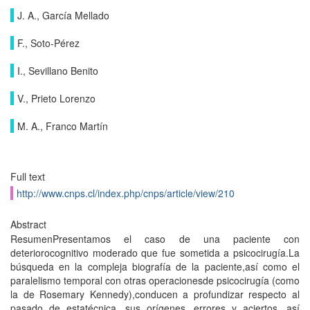
J. A., García Mellado
F., Soto-Pérez
I., Sevillano Benito
V., Prieto Lorenzo
M. A., Franco Martín
Full text
http://www.cnps.cl/index.php/cnps/article/view/210
Abstract
ResumenPresentamos el caso de una paciente con
deteriorocognitivo moderado que fue sometida a psicocirugía.La
búsqueda en la compleja biografía de la paciente,así como el
paralelismo temporal con otras operacionesde psicocirugía (como
la de Rosemary Kennedy),conducen a profundizar respecto al
pasado de estatécnica, sus orígenes, errores y aciertos, así