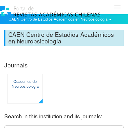
Toggl
navig
CAEN Centro de Estudios Académicos en Neuropsicología
CAEN Centro de Estudios Académicos
en Neuropsicología
Journals
Cuadernos de
Neuropsicología
Search in this institution and its journals: