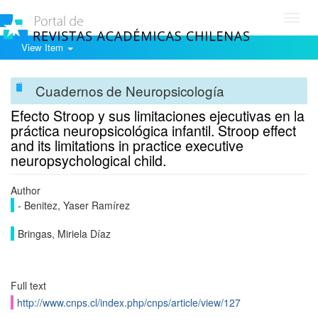
Toggl
navig
View Item
Cuadernos de Neuropsicología
Efecto Stroop y sus limitaciones ejecutivas en la
práctica neuropsicológica infantil. Stroop effect
and its limitations in practice executive
neuropsychological child.
Author
- Benitez, Yaser Ramírez
Bringas, Miriela Díaz
Full text
http://www.cnps.cl/index.php/cnps/article/view/127