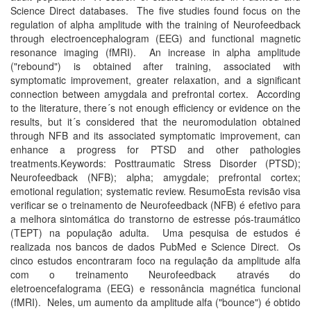
Science Direct databases. The five studies found focus on the
regulation of alpha amplitude with the training of Neurofeedback
through electroencephalogram (EEG) and functional magnetic
resonance imaging (fMRI). An increase in alpha amplitude
("rebound") is obtained after training, associated with
symptomatic improvement, greater relaxation, and a significant
connection between amygdala and prefrontal cortex. According
to the literature, there´s not enough efficiency or evidence on the
results, but it´s considered that the neuromodulation obtained
through NFB and its associated symptomatic improvement, can
enhance a progress for PTSD and other pathologies
treatments.Keywords: Posttraumatic Stress Disorder (PTSD);
Neurofeedback (NFB); alpha; amygdale; prefrontal cortex;
emotional regulation; systematic review. ResumoEsta revisão visa
verificar se o treinamento de Neurofeedback (NFB) é efetivo para
a melhora sintomática do transtorno de estresse pós-traumático
(TEPT) na população adulta. Uma pesquisa de estudos é
realizada nos bancos de dados PubMed e Science Direct. Os
cinco estudos encontraram foco na regulação da amplitude alfa
com o treinamento Neurofeedback através do
eletroencefalograma (EEG) e ressonância magnética funcional
(fMRI). Neles, um aumento da amplitude alfa ("bounce") é obtido