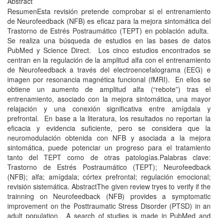
Abstract
ResumenEsta revisión pretende comprobar si el entrenamiento
de Neurofeedback (NFB) es eficaz para la mejora sintomática del
Trastorno de Estrés Postraumático (TEPT) en población adulta.
Se realiza una búsqueda de estudios en las bases de datos
PubMed y Science Direct. Los cinco estudios encontrados se
centran en la regulación de la amplitud alfa con el entrenamiento
de Neurofeedback a través del electroencefalograma (EEG) e
imagen por resonancia magnética funcional (fMRI). En ellos se
obtiene un aumento de amplitud alfa (“rebote”) tras el
entrenamiento, asociado con la mejora sintomática, una mayor
relajación y una conexión significativa entre amígdala y
prefrontal. En base a la literatura, los resultados no reportan la
eficacia y evidencia suficiente, pero se considera que la
neuromodulación obtenida con NFB y asociada a la mejora
sintomática, puede potenciar un progreso para el tratamiento
tanto del TEPT como de otras patologías.Palabras clave:
Trastorno de Estrés Postraumático (TEPT); Neurofeedback
(NFB); alfa; amígdala; córtex prefrontal; regulación emocional;
revisión sistemática. AbstractThe given review tryes to verify if the
trainning on Neurofeedback (NFB) provides a symptomatic
improvement on the Posttraumatic Stress Disorder (PTSD) in an
adult population. A search of studies is made in PubMed and