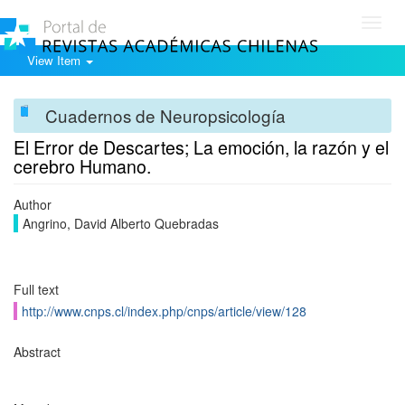
Toggl
navig
View Item
Cuadernos de Neuropsicología
El Error de Descartes; La emoción, la razón y el
cerebro Humano.
Author
Angrino, David Alberto Quebradas
Full text
http://www.cnps.cl/index.php/cnps/article/view/128
Abstract