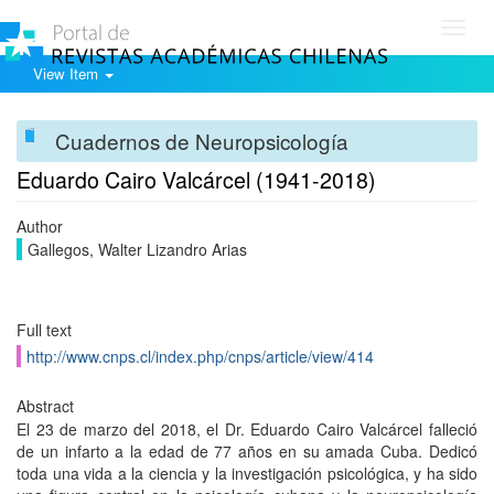
Toggl
navig
View Item
Cuadernos de Neuropsicología
Eduardo Cairo Valcárcel (1941-2018)
Author
Gallegos, Walter Lizandro Arias
Full text
http://www.cnps.cl/index.php/cnps/article/view/414
Abstract
El 23 de marzo del 2018, el Dr. Eduardo Cairo Valcárcel falleció
de un infarto a la edad de 77 años en su amada Cuba. Dedicó
toda una vida a la ciencia y la investigación psicológica, y ha sido