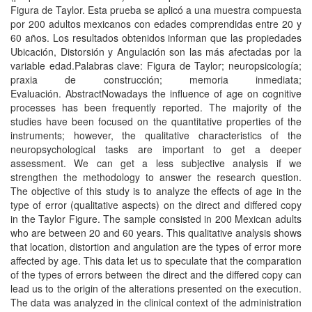
Figura de Taylor. Esta prueba se aplicó a una muestra compuesta
por 200 adultos mexicanos con edades comprendidas entre 20 y
60 años. Los resultados obtenidos informan que las propiedades
Ubicación, Distorsión y Angulación son las más afectadas por la
variable edad.Palabras clave: Figura de Taylor; neuropsicología;
praxia de construcción; memoria inmediata;
Evaluación. AbstractNowadays the influence of age on cognitive
processes has been frequently reported. The majority of the
studies have been focused on the quantitative properties of the
instruments; however, the qualitative characteristics of the
neuropsychological tasks are important to get a deeper
assessment. We can get a less subjective analysis if we
strengthen the methodology to answer the research question.
The objective of this study is to analyze the effects of age in the
type of error (qualitative aspects) on the direct and differed copy
in the Taylor Figure. The sample consisted in 200 Mexican adults
who are between 20 and 60 years. This qualitative analysis shows
that location, distortion and angulation are the types of error more
affected by age. This data let us to speculate that the comparation
of the types of errors between the direct and the differed copy can
lead us to the origin of the alterations presented on the execution.
The data was analyzed in the clinical context of the administration