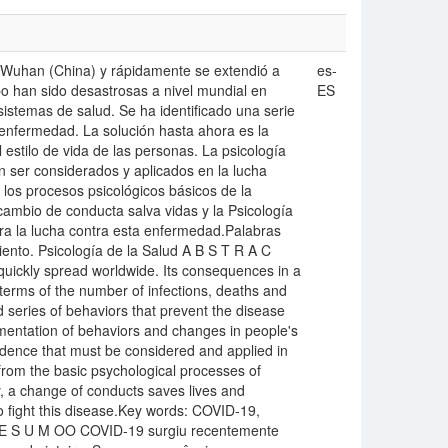
Wuhan (China) y rápidamente se extendió a
es-
o han sido desastrosas a nivel mundial en
ES
istemas de salud. Se ha identificado una serie
enfermedad. La solución hasta ahora es la
stilo de vida de las personas. La psicología
n ser considerados y aplicados en la lucha
los procesos psicológicos básicos de la
cambio de conducta salva vidas y la Psicología
ra la lucha contra esta enfermedad.Palabras
nto. Psicología de la Salud A B S T R A C
ickly spread worldwide. Its consequences in a
terms of the number of infections, deaths and
d series of behaviors that prevent the disease
ementation of behaviors and changes in people's
vidence that must be considered and applied in
from the basic psychological processes of
, a change of conducts saves lives and
 fight this disease.Key words: COVID-19,
R E S U M OO COVID-19 surgiu recentemente