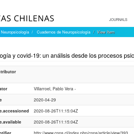
JOURNALS
Neuropsicología
Cuadernos de Neuropsicología
View Item
mple item record
ogía y covid-19: un análisis desde los procesos psi
tributor
ator
Villarroel, Pablo Vera -
e
2020-04-29
e.accessioned
2020-08-26T11:15:04Z
e.available
2020-08-26T11:15:04Z
tifier
http://www.cnps.cl/index.php/cnps/article/view/393