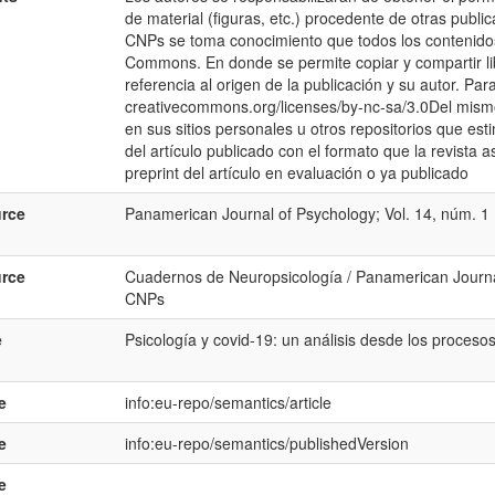
de material (figuras, etc.) procedente de otras publi
CNPs se toma conocimiento que todos los contenido
Commons. En donde se permite copiar y compartir l
referencia al origen de la publicación y su autor. Para 
creativecommons.org/licenses/by-nc-sa/3.0Del mism
en sus sitios personales u otros repositorios que est
del artículo publicado con el formato que la revista
preprint del artículo en evaluación o ya publicado
rce
Panamerican Journal of Psychology; Vol. 14, núm. 1
rce
Cuadernos de Neuropsicología / Panamerican Journal
CNPs
e
Psicología y covid-19: un análisis desde los proceso
e
info:eu-repo/semantics/article
e
info:eu-repo/semantics/publishedVersion
e