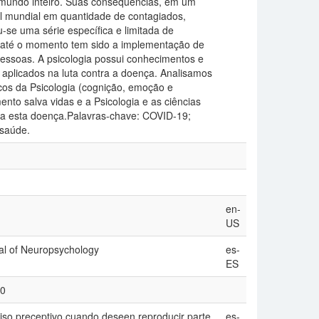
mundo inteiro. Suas consequências, em um
el mundial em quantidade de contagiados,
-se uma série específica e limitada de
até o momento tem sido a implementação de
essoas. A psicologia possui conhecimentos e
 aplicados na luta contra a doença. Analisamos
cos da Psicologia (cognição, emoção e
o salva vidas e a Psicologia e as ciências
ra esta doença.Palavras-chave: COVID-19;
 saúde.
en-
US
al of Neuropsychology
es-
ES
40
iso preceptivo cuando deseen reproducir parte
es-