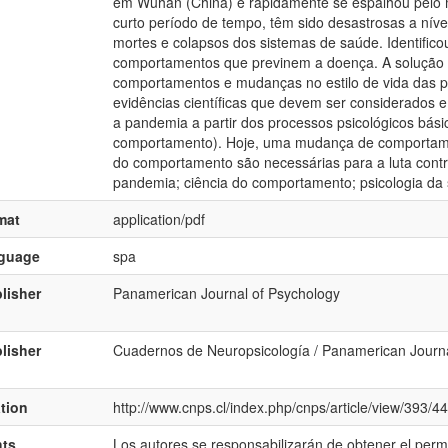
em Wuhan (China) e rapidamente se espalhou pelo 
curto período de tempo, têm sido desastrosas a nív
mortes e colapsos dos sistemas de saúde. Identificou
comportamentos que previnem a doença. A solução 
comportamentos e mudanças no estilo de vida das p
evidências científicas que devem ser considerados e
a pandemia a partir dos processos psicológicos bási
comportamento). Hoje, uma mudança de comportament
do comportamento são necessárias para a luta cont
pandemia; ciência do comportamento; psicologia da
mat
application/pdf
nguage
spa
lisher
Panamerican Journal of Psychology
lisher
Cuadernos de Neuropsicología / Panamerican Journ
ation
http://www.cnps.cl/index.php/cnps/article/view/393/4
hts
Los autores se responsabilizarán de obtener el perm