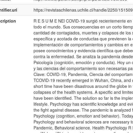
tifier.uri
https://revistaschilenas.uchile.cl/handle/2250/151509
cription
R E S U M E NEl COVID-19 surgió recientemente en 
todo el mundo. Sus consecuencias en un corto tiemp
cantidad de contagiados, muertes y colapsos de los s
específica y acotada de conductas que previenen la 
implementación de comportamientos y cambios en el e
posee conocimientos y evidencia científica que debe
contra la enfermedad. Se analiza la pandemia desde 
Psicología (cognición, emoción y conducta). Hoy un 
y las ciencias del comportamiento son necesarias pa
Clave: COVID-19, Pandemia, Ciencia del comportamie
TCOVID-19 recently emerged in Wuhan, China, and qu
short time have been disastrous around the globe in 
collapses of the health systems. A specific and limite
have been identified. The solution so far is the impl
lifestyle. Psychology has scientific knowledge and e
the fight against disease. The pandemic is analyzed 
Psychology (cognition, emotion and behavior). Today
Psychology and behavioral sciences are necessary to
Pandemic, Behavioral science. Health Psychology 