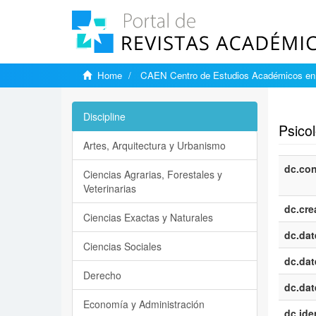
Home
CAEN Centro de Estudios Académicos en 
Show si
Discipline
Psicol
Artes, Arquitectura y Urbanismo
dc.con
Ciencias Agrarias, Forestales y
Veterinarias
dc.cre
Ciencias Exactas y Naturales
dc.dat
Ciencias Sociales
dc.dat
Derecho
dc.dat
Economía y Administración
dc.iden