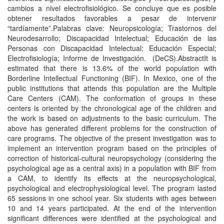
cambios a nivel electrofisiológico. Se concluye que es posible
obtener resultados favorables a pesar de intervenir
“tardíamente”.Palabras clave: Neuropsicología; Trastornos del
Neurodesarrollo; Discapacidad Intelectual; Educación de las
Personas con Discapacidad Intelectual; Educación Especial;
Electrofisiología; Informe de Investigación. (DeCS).AbstractIt is
estimated that there is 13.6% of the world population with
Borderline Intellectual Functioning (BIF). In Mexico, one of the
public institutions that attends this population are the Multiple
Care Centers (CAM). The conformation of groups in these
centers is oriented by the chronological age of the children and
the work is based on adjustments to the basic curriculum. The
above has generated different problems for the construction of
care programs. The objective of the present investigation was to
implement an intervention program based on the principles of
correction of historical-cultural neuropsychology (considering the
psychological age as a central axis) in a population with BIF from
a CAM, to identify its effects at the neuropsychological,
psychological and electrophysiological level. The program lasted
65 sessions in one school year. Six students with ages between
10 and 14 years participated. At the end of the intervention
significant differences were identified at the psychological and