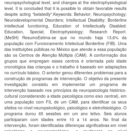
neuropsychological level, and changes at the electrophysiological
level. It is concluded that it is possible to obtain favorable results
despite acting "belatedly".Keywords: Behavior; Neuropsychology;
Neurodevelopmental Disorders; Intellectual Disability; Borderline
intellectual functioning, Education of Intellectually Disabled;
Education, Special; Electrophysiology; Research Report.
(MeSH) ResumoEstima-se que no mundo haja 13,6% da
população com Funcionamento Intelectual Borderline (FIB). Uma
das instituições públicas no México que atende a essa população
são os Centros de Atenção Múltipla (CAM). A conformação dos
grupos que empregam esses centros é orientada pelo idade
cronológica das crianças e o trabalho é baseado em adaptações
no currículo básico. O anterior gerou diferentes problemas para a
construção de programas de intervenção. O objetivo da presente
investigação consistiu em implementar um programa de
intervenção baseado nos princípios da neuropsicologia histórico-
cultural (considerando a idade psicológica como eixo central), em
uma população com FIL de um CAM, para identificar os seus
efeitos no nível neuropsicológico, psicológico e eletrofisiológico. O
programa durou 65 sessões em um ano letivo. Seis alunos
participaram com idades entre 10 a 14 anos. No final da
intervenção, foram identificadas diferenças significativas em nível