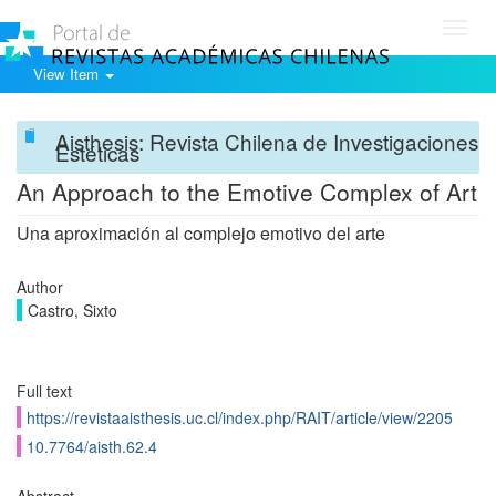
Toggl
navig
View Item
Aisthesis: Revista Chilena de Investigaciones
Estéticas
An Approach to the Emotive Complex of Art
Una aproximación al complejo emotivo del arte
Author
Castro, Sixto
Full text
https://revistaaisthesis.uc.cl/index.php/RAIT/article/view/2205
10.7764/aisth.62.4