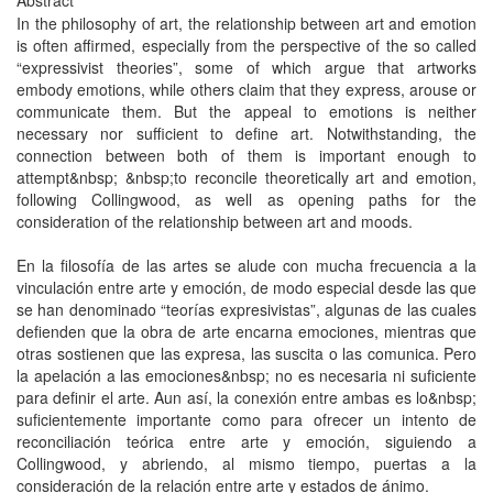
Abstract
In the philosophy of art, the relationship between art and emotion
is often affirmed, especially from the perspective of the so called
“expressivist theories”, some of which argue that artworks
embody emotions, while others claim that they express, arouse or
communicate them. But the appeal to emotions is neither
necessary nor sufficient to define art. Notwithstanding, the
connection between both of them is important enough to
attempt&nbsp; &nbsp;to reconcile theoretically art and emotion,
following Collingwood, as well as opening paths for the
consideration of the relationship between art and moods.
En la filosofía de las artes se alude con mucha frecuencia a la
vinculación entre arte y emoción, de modo especial desde las que
se han denominado “teorías expresivistas”, algunas de las cuales
defienden que la obra de arte encarna emociones, mientras que
otras sostienen que las expresa, las suscita o las comunica. Pero
la apelación a las emociones&nbsp; no es necesaria ni suficiente
para definir el arte. Aun así, la conexión entre ambas es lo&nbsp;
suficientemente importante como para ofrecer un intento de
reconciliación teórica entre arte y emoción, siguiendo a
Collingwood, y abriendo, al mismo tiempo, puertas a la
consideración de la relación entre arte y estados de ánimo.