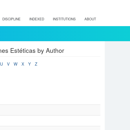
DISCIPLINE
INDEXED
INSTITUTIONS
ABOUT
nes Estéticas by Author
U
V
W
X
Y
Z