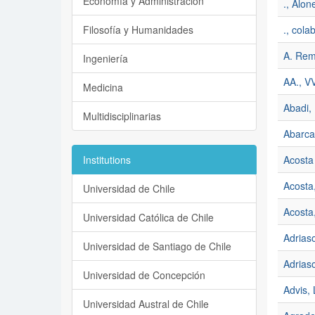
Economía y Administración
., Alon
Filosofía y Humanidades
., cola
A. Rem
Ingeniería
AA., VV
Medicina
Abadi, 
Multidisciplinarias
Abarca
Institutions
Acosta
Acosta
Universidad de Chile
Acosta
Universidad Católica de Chile
Adrias
Universidad de Santiago de Chile
Adrias
Universidad de Concepción
Advis, 
Universidad Austral de Chile