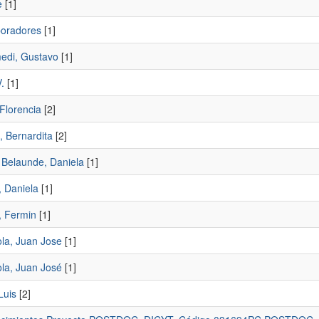
e
[1]
boradores
[1]
edi, Gustavo
[1]
.
[1]
Florencia
[2]
, Bernardita
[2]
 Belaunde, Daniela
[1]
, Daniela
[1]
, Fermin
[1]
ola, Juan Jose
[1]
ola, Juan José
[1]
Luis
[2]