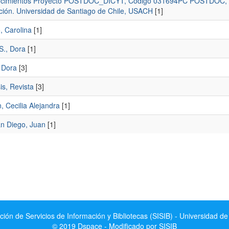
cimientos Proyecto POSTDOC_DICYT, Código 031694PC POSTDOC, Vicer
ción. Universidad de Santiago de Chile, USACH
[1]
, Carolina
[1]
S., Dora
[1]
 Dora
[3]
is, Revista
[3]
, Cecilia Alejandra
[1]
án Diego, Juan
[1]
ción de Servicios de Información y Bibliotecas (SISIB) - Universidad de
© 2019 Dspace - Modificado por SISIB