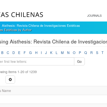
JOURNALS
Aisthesis: Revista Chilena de Investigaciones Estéticas
es Estéticas by Author
ing Aisthesis: Revista Chilena de Investigacio
B
C
D
E
F
G
H
I
J
K
L
M
N
O
P
Q
R
S
T
Go
wing items 1-20 of 1239
s Name