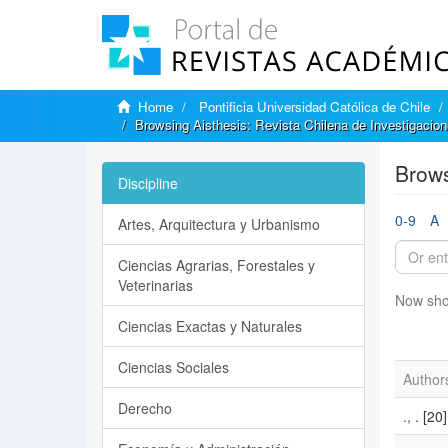
Home
Pontificia Universidad Católica de Chile
Browsing Aisthesis: Revista Chilena de Investigacion
Brows
Discipline
0-9
A
Artes, Arquitectura y Urbanismo
Ciencias Agrarias, Forestales y
Veterinarias
Now sho
Ciencias Exactas y Naturales
Ciencias Sociales
Author
Derecho
., .
[20]