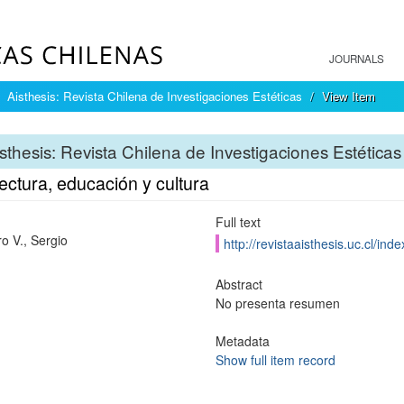
JOURNALS
Aisthesis: Revista Chilena de Investigaciones Estéticas
View Item
sthesis: Revista Chilena de Investigaciones Estéticas
ectura, educación y cultura
Full text
o V., Sergio
http://revistaaisthesis.uc.cl/in
Abstract
No presenta resumen
Metadata
Show full item record