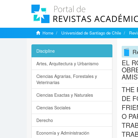
Home
Universidad de Santiago de Chile
Revi
Re
Discipline
EL R
Artes, Arquitectura y Urbanismo
OBRE
AMIS
Ciencias Agrarias, Forestales y
Veterinarias
THE 
Ciencias Exactas y Naturales
DE F
FRIEN
Ciencias Sociales
O PA
Derecho
TRAB
TRAB
Economía y Administración