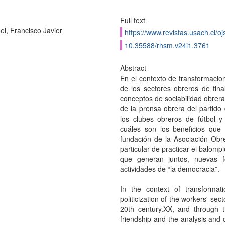
Full text
oel, Francisco Javier
https://www.revistas.usach.cl/oj
10.35588/rhsm.v24i1.3761
Abstract
En el contexto de transformacion
de los sectores obreros de fina
conceptos de sociabilidad obrera 
de la prensa obrera del partido
los clubes obreros de fútbol y
cuáles son los beneficios que
fundación de la Asociación Obre
particular de practicar el balomp
que generan juntos, nuevas f
actividades de “la democracia”.
In the context of transforma
politicization of the workers' se
20th century.XX, and through t
friendship and the analysis and 