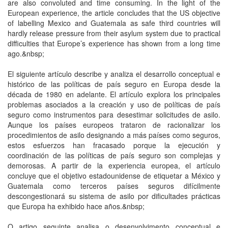
are also convoluted and time consuming. In the light of the
European experience, the article concludes that the US objective
of labelling Mexico and Guatemala as safe third countries will
hardly release pressure from their asylum system due to practical
difficulties that Europe’s experience has shown from a long time
ago.&nbsp;
El siguiente artículo describe y analiza el desarrollo conceptual e
histórico de las políticas de país seguro en Europa desde la
década de 1980 en adelante. El artículo explora los principales
problemas asociados a la creación y uso de políticas de país
seguro como instrumentos para desestimar solicitudes de asilo.
Aunque los países europeos trataron de racionalizar los
procedimientos de asilo designando a más países como seguros,
estos esfuerzos han fracasado porque la ejecución y
coordinación de las políticas de país seguro son complejas y
demorosas. A partir de la experiencia europea, el artículo
concluye que el objetivo estadounidense de etiquetar a México y
Guatemala como terceros países seguros difícilmente
descongestionará su sistema de asilo por dificultades prácticas
que Europa ha exhibido hace años.&nbsp;
O artigo seguinte analisa o desenvolvimento conceptual e