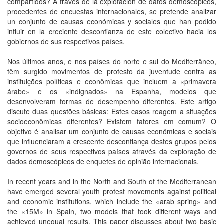
compartidos? A través de la explotación de datos demoscópicos,
procedentes de encuestas internacionales, se pretende analizar
un conjunto de causas económicas y sociales que han podido
influir en la creciente desconfianza de este colectivo hacia los
gobiernos de sus respectivos países.
Nos últimos anos, e nos países do norte e sul do Mediterrâneo,
têm surgido movimentos de protesto da juventude contra as
instituições políticas e econômicas que incluem a «primavera
árabe» e os «indignados» na Espanha, modelos que
desenvolveram formas de desempenho diferentes. Este artigo
discute duas questões básicas: Estes casos reagem a situações
socioeconômicas diferentes? Existem fatores em comum? O
objetivo é analisar um conjunto de causas econômicas e sociais
que influenciaram a crescente desconfiança destes grupos pelos
governos de seus respectivos países através da exploração de
dados demoscópicos de enquetes de opinião internacionais.
In recent years and in the North and South of the Mediterranean
have emerged several youth protest movements against political
and economic institutions, which include the «arab spring» and
the «15M» in Spain, two models that took different ways and
achieved unequal results. This paper discusses about two basic