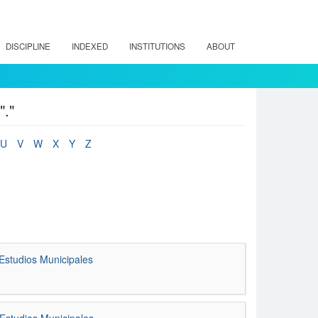
DISCIPLINE
INDEXED
INSTITUTIONS
ABOUT
."
U
V
W
X
Y
Z
Estudios Municipales