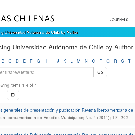
JOURNALS
ng Universidad Autónoma de Chile by Author
ing Universidad Autónoma de Chile by Author "
B
C
D
E
F
G
H
I
J
K
L
M
N
O
P
Q
R
S
T
Go
wing items 1-4 of 4
 generales de presentación y publicación Revista Iberoamericana de 
sta Iberoamericana de Estudios Municipales; No. 4 (2011); 191-202