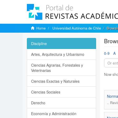
Home
Universidad Autónoma de Chile
Browsi
Brows
Discipline
0-9
A
Artes, Arquitectura y Urbanismo
Ciencias Agrarias, Forestales y
Veterinarias
Now sho
Ciencias Exactas y Naturales
Ciencias Sociales
Normas
.
Derecho
.
Revi
Economía y Administración