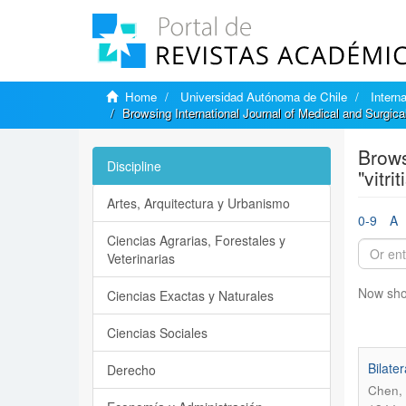
Home
Universidad Autónoma de Chile
Intern
Browsing International Journal of Medical and Surgic
Brows
Discipline
"vitrit
Artes, Arquitectura y Urbanismo
0-9
A
Ciencias Agrarias, Forestales y
Veterinarias
Now sho
Ciencias Exactas y Naturales
Ciencias Sociales
Bilate
Derecho
Chen, 