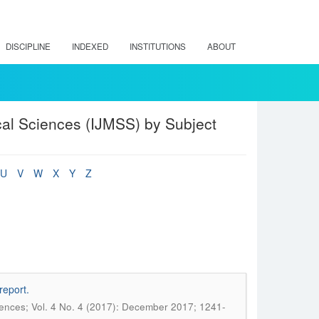
DISCIPLINE
INDEXED
INSTITUTIONS
ABOUT
cal Sciences (IJMSS) by Subject
U
V
W
X
Y
Z
report.
ciences; Vol. 4 No. 4 (2017): December 2017; 1241-