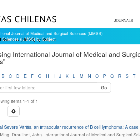
JOURNALS
ational Journal of Medical and Surgical Sciences (IJMSS)
al Sciences (IJMSS) by Subject
ing International Journal of Medical and Surgi
is"
B
C
D
E
F
G
H
I
J
K
L
M
N
O
P
Q
R
S
T
Go
wing items 1-1 of 1
ral Severe Vitritis, an intraocular recurrence of B cell lymphoma: A case 
.
Ming; Drouilhet, John
International Journal of Medical and Surgical S