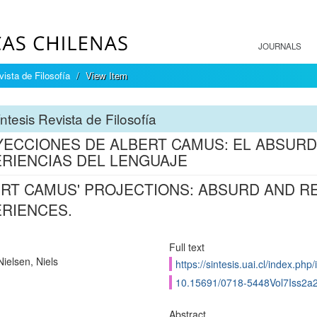
JOURNALS
ista de Filosofía
View Item
ntesis Revista de Filosofía
ECCIONES DE ALBERT CAMUS: EL ABSURD
RIENCIAS DEL LENGUAJE
RT CAMUS' PROJECTIONS: ABSURD AND R
RIENCES.
Full text
Nielsen, Niels
https://sintesis.uai.cl/index.php/
10.15691/0718-5448Vol7Iss2a
Abstract