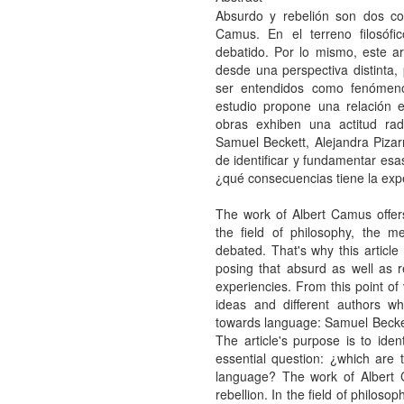
Absurdo y rebelión son dos co
Camus. En el terreno filosófi
debatido. Por lo mismo, este a
desde una perspectiva distinta
ser entendidos como fenómeno
estudio propone una relación 
obras exhiben una actitud radi
Samuel Beckett, Alejandra Pizarn
de identificar y fundamentar esa
¿qué consecuencias tiene la exp
The work of Albert Camus offer
the field of philosophy, the 
debated. That's why this article
posing that absurd as well as 
experiencies. From this point of
ideas and different authors wh
towards language: Samuel Beckett
The article's purpose is to ide
essential question: ¿which are
language? The work of Albert 
rebellion. In the field of philos