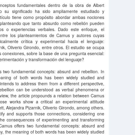
nceptos fundamentales dentro de la obra de Albert
co su significado ha sido ampliamente estudiado y
rtículo tiene como propósito abordar ambas nociones
, planteando que tanto absurdo como rebelión pueden
s o experiencias verbales. Dado este enfoque, el
entre los planteamientos de Camus y autores cuyas
calmente crítica y experimental hacia el lenguaje:
ik, Oliverio Girondo, entre otros. El estudio se ocupa
s conexiones, sobre la base de una pregunta esencial:
erimentación y transformación del lenguaje?
s two fundamental concepts: absurd and rebellion. In
meaning of both words has been widely studied and
 intends to address them from a different perspective,
rebellion can be understood as verbal phenomena or
 view, the article propounds a relation between Camus
ose works show a critical an experimental attitude
, Alejandra Pizarnik, Oliverio Girondo, among others.
ntify and supports those connections, considering one
 the consequences of experimenting and transforming
Camus offers two fundamental concepts: absurd and
ophy, the meaning of both words has been widely studied