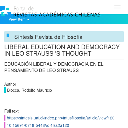
Toggl
navig
View Item
Síntesis Revista de Filosofía
LIBERAL EDUCATION AND DEMOCRACY
IN LEO STRAUSS 'S THOUGHT
EDUCACIÓN LIBERAL Y DEMOCRACIA EN EL
PENSAMIENTO DE LEO STRAUSS
Author
Biocca, Rodolfo Mauricio
Full text
https://sintesis.uai.cl/index.php/intusfilosofia/article/view/120
10.15691/0718-5448Vol4Iss2a120